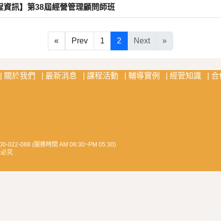
程資訊】第38屆經營管理顧問師班
(current)
«
Prev
1
2
Next
»
:::
關於我們
最新消息
課程活動
輔導實例
經管知識
合
022-088 (服務時間 AM 08:30~PM 05:30)
法必究